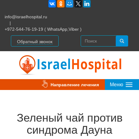
info@israelhospital.ru
|
+972-544-76-19-19 ( WhatsApp,Viber )
Обратный звонок
Меню
Направление лечения
Togg
Navi
Зеленый чай против
синдрома Дауна