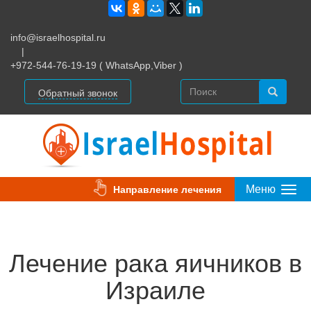
info@israelhospital.ru
|
+972-544-76-19-19 ( WhatsApp,Viber )
Обратный звонок
Меню
Направление лечения
Togg
Navi
Лечение рака яичников в
Израиле