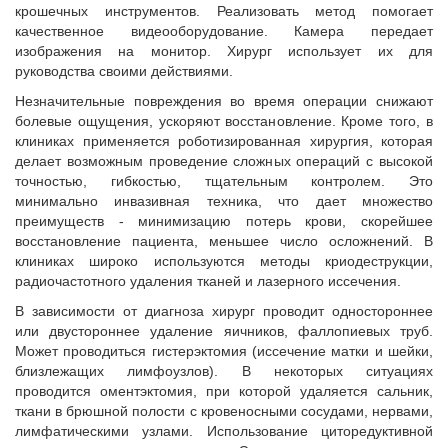
крошечных инструментов. Реализовать метод помогает
качественное видеооборудование. Камера передает
изображения на монитор. Хирург использует их для
руководства своими действиями.
Незначительные повреждения во время операции снижают
болевые ощущения, ускоряют восстановление. Кроме того, в
клиниках применяется роботизированная хирургия, которая
делает возможным проведение сложных операций с высокой
точностью, гибкостью, тщательным контролем. Это
минимально инвазивная техника, что дает множество
преимуществ - минимизацию потерь крови, скорейшее
восстановление пациента, меньшее число осложнений. В
клиниках широко используются методы криодеструкции,
радиочастотного удаления тканей и лазерного иссечения.
В зависимости от диагноза хирург проводит одностороннее
или двустороннее удаление яичников, фаллопиевых труб.
Может проводиться гистерэктомия (иссечение матки и шейки,
близлежащих лимфоузлов). В некоторых ситуациях
проводится оментэктомия, при которой удаляется сальник,
ткани в брюшной полости с кровеносными сосудами, нервами,
лимфатическими узлами. Использование циторедуктивной