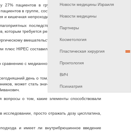
Новости медицины Израиля
у 27% пациентов в группе хирургия-плюс-HIPEC
пациентов в группе, состоящей только из хирургии.
Новости медицины
я и кишечная непроходимость.
благоприятных последствий имели место в группе
Партнеры
, которым требуется резекция кишечника.
Косметология
рургическому вмешательству большого кишечника.
ии плюс HIPEC составила 338 мин, по сравнению с
Пластическая хирургия
Проктология
о сравнению с медианной 8 дней в одной операции.
ВИЧ
егодняшний день о том, что однократное введение
ичников, может стать значимым преимуществом для
Психиатрия
Зиванович.
я вопросы о том, какие элементы способствовали
 исследовании, просто отражать дозу цисплатина,
 подхода и имеет ли внутрибрюшинное введение