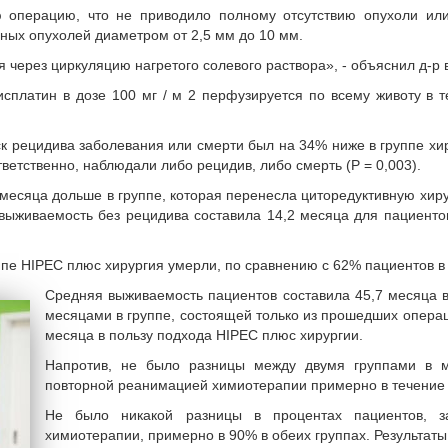
 операцию, что не приводило полному отсутствию опухоли или 
чных опухолей диаметром от 2,5 мм до 10 мм.
 через циркуляцию нагретого солевого раствора», - объяснил д-р 
цисплатин в дозе 100 мг / м 2 перфузируется по всему животу в 
к рецидива заболевания или смерти был на 34% ниже в группе хир
ветственно, наблюдали либо рецидив, либо смерть (P = 0,003).
месяца дольше в группе, которая перенесла циторедуктивную хирур
выживаемость без рецидива составила 14,2 месяца для пациенто
пе HIPEC плюс хирургия умерли, по сравнению с 62% пациентов в г
Средняя выживаемость пациентов составила 45,7 месяца в
месяцами в группе, состоящей только из прошедших опера
месяца в пользу подхода HIPEC плюс хирургии.
Напротив, не было разницы между двумя группами в 
повторной реанимацией химиотерапии примерно в течение 3
Не было никакой разницы в процентах пациентов, з
химиотерапии, примерно в 90% в обеих группах. Результаты