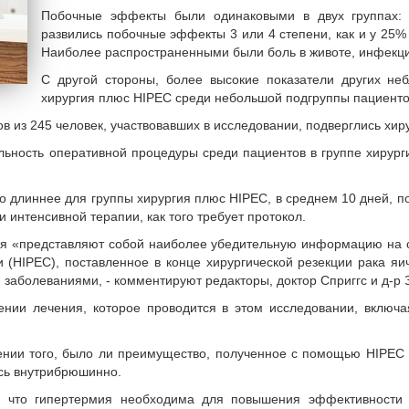
Побочные эффекты были одинаковыми в двух группах: 
развились побочные эффекты 3 или 4 степени, как и у 25% 
Наиболее распространенными были боль в животе, инфекци
С другой стороны, более высокие показатели других не
хирургия плюс HIPEC среди небольшой подгруппы пациентов
тов из 245 человек, участвовавших в исследовании, подверглись хи
льность оперативной процедуры среди пациентов в группе хирург
длиннее для группы хирургия плюс HIPEC, в среднем 10 дней, п
и интенсивной терапии, как того требует протокол.
ия «представляют собой наиболее убедительную информацию на с
(HIPEC), поставленное в конце хирургической резекции рака я
заболеваниями, - комментируют редакторы, доктор Сприггс и д-р 
ении лечения, которое проводится в этом исследовании, включа
нии того, было ли преимущество, полученное с помощью HIPEC в
ась внутрибрюшинно.
о, что гипертермия необходима для повышения эффективности