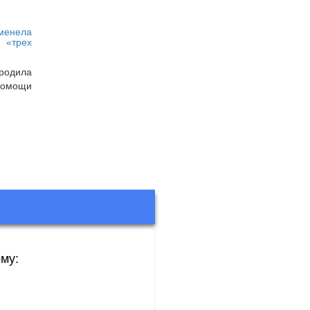
менела
«трех
одила
помощи
му: