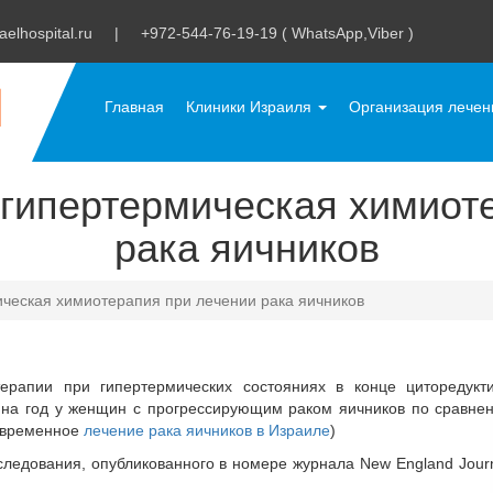
aelhospital.ru
|
+972-544-76-19-19 ( WhatsApp,Viber )
Главная
Клиники Израиля
Организация лече
гипертермическая химиоте
рака яичников
ческая химиотерапия при лечении рака яичников
ерапии при гипертермических состояниях в конце циторедукт
 на год у женщин с прогрессирующим раком яичников по сравне
современное
лечение рака яичников в Израиле
)
следования, опубликованного в номере журнала New England Journ