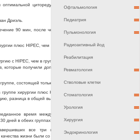
оптимальной циторедуктивной хирургии, которая
Офтальмология
Педиатрия
ван Дриэль.
течение 90 мин, после чего полость сливается. Для
Пульмонология
Радиоактивный йод
ургии плюс HIPEC, чем в группе, состоящей только
Реабилитация
гию с HIPEC, чем в группе, которая прошла только
в, которые получили дополнительный HIPEC и 10,7
Ревматология
Стволовые клетки
руппе, состоящей только из хирургии.
 группе хирургии плюс HIPEC по сравнению с 33,9
Стоматология
цию, разница в общей выживаемости составила 11,8
Урология
медианное время между окончанием операции и
Хирургия
0 дней в обеих группах.
авершивших все три цикла послеоперационной
Эндокринология
 качества жизни были со временем схожи.