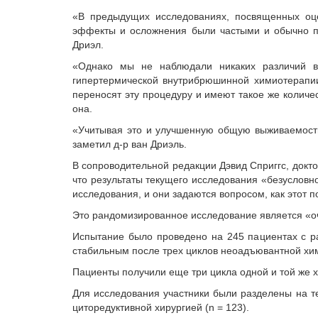
«В предыдущих исследованиях, посвященных оц
эффекты и осложнения были частыми и обычно п
Дриэл.
«Однако мы не наблюдали никаких различий в
гипертермической внутрибрюшинной химиотерапии
переносят эту процедуру и имеют такое же количе
она.
«Учитывая это и улучшенную общую выживаемость 
заметил д-р ван Дриэль.
В сопроводительной редакции Дэвид Сприггс, докт
что результаты текущего исследования «безусловно
исследования, и они задаются вопросом, как этот 
Это рандомизированное исследование является «оч
Испытание было проведено на 245 пациентах с ра
стабильным после трех циклов неоадъювантной хи
Пациенты получили еще три цикла одной и той же 
Для исследования участники были разделены на те
циторедуктивной хирургией (n = 123).