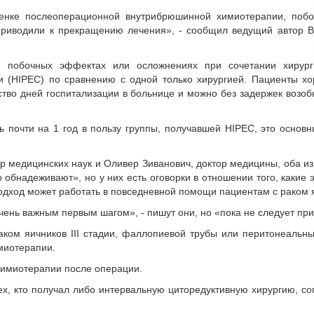
енке послеоперационной внутрибрюшинной химиотерапии, поб
риводили к прекращению лечения», - сообщил ведущий автор В
 побочных эффектах или осложнениях при сочетании хирур
 (HIPEC) по сравнению с одной только хирургией. Пациенты х
ство дней госпитализации в больнице и можно без задержек возо
почти на 1 год в пользу группы, получавшей HIPEC, это основн
ор медицинских наук и Оливер Зиванович, доктор медицины, оба из
 обнадеживают», но у них есть оговорки в отношении того, какие
подход может работать в повседневной помощи пациентам с раком я
ень важным первым шагом», - пишут они, но «пока не следует при
ком яичников III стадии, фаллопиевой трубы или перитонеальн
миотерапии.
химиотерапии после операции.
х, кто получал либо интервальную циторедуктивную хирургию, с