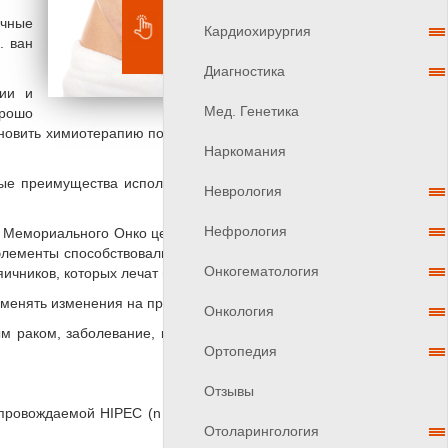
очные
Кардиохирургия
. ван
Диагностика
гии и
Мед. Генетика
орошо
бновить химиотерапию после операции», - добавила
Наркомания
ые преимущества использования этого подхода», -
Неврология
Нефрология
 Мемориального Онко центра в Нью-Йорке, говорят,
 элементы способствовали результатам голландского
Онкогематология
ичников, которых лечат не в Голландии.
менять изменения на практике».
Онкология
ым раком, заболевание, которое было как минимум
Ортопедия
Отзывы
опровождаемой HIPEC (n = 122), либо интервальной
Отоларингология