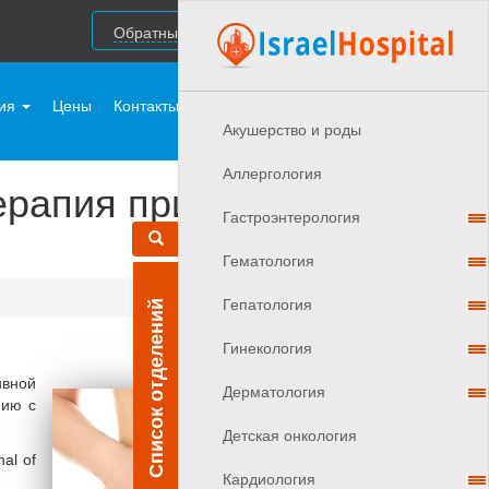
Обратный звонок
ния
Цены
Контакты
Врачи Израиля
Акушерствo и роды
Аллергология
рапия при лечении
Гастроэнтерология
Гематология
Гепатология
Список отделений
Гинекология
ивной
Дерматология
нию с
Детская онкология
al of
Кардиология