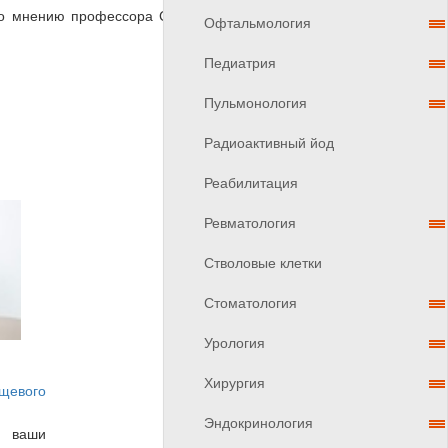
По мнению профессора Смита, важно использовать
Офтальмология
Педиатрия
Пульмонология
Радиоактивный йод
Реабилитация
Ревматология
Стволовые клетки
Стоматология
Урология
Хирургия
щевого
Эндокринология
о ваши