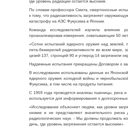
где уровень радиации остается высоким.
По словам профессора Смита, смертоносные испы
к тому, что радиоактивность загрязняет окружающу
катастрофу на АЭС Фукусима в Японии.
Команда исследователей изучила влияние ра
проанализировав измерения, охватывающие 50 лет
«Сотни испытаний ядерного оружия над землей, 
пета-беккерелей радиоактивности во всем мире, 
цезий-137, стронций-90 и углерод-14 загрязнили о
Надземные испытания прекращены Договором о запр
В исследовании использованы данные из Японской
ядерного оружия холодной войны и чернобыльско
Фукусима, в том числе на продукты питания.
С 1959 года проводятся анализы пшеницы, риса и 
используется для информирования о долгосрочных
«Исследование объясняет людям, как уровни загря
низкие и не представляют значительного риска 
радиологических наук. - Мы должны продолжать ко
дичь, где уровень загрязнения остается высоким».