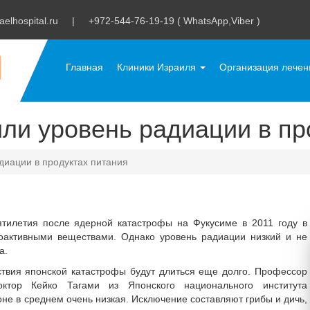
aelhospital.ru
|
+972-544-76-19-19 ( WhatsApp,Viber )
Главная
Клиники Израиля
Организация лече
ли уровень радиации в пр
диации в продуктах питания
тилетия после ядерной катастрофы на Фукусиме в 2011 году в
оактивными веществами. Однако уровень радиации низкий и не
а.
дствия японской катастрофы будут длиться еще долго. Профессор
тор Кейко Тагами из Японского национального института
оне в среднем очень низкая. Исключение составляют грибы и дичь,