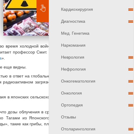
Кардиохирургия
Диагностика
Мед. Генетика
Наркомания
во время холодной войны, распространили тысячи
читает профессор Смит. - Радиоактивные элементы
Неврология
а
».
се еще видны.
Нефрология
тью в ответ на глобальные последствия испытаний
Онкогематология
м радиоактивном загрязнении, влияющем на район
Онкология
ия в японских сельскохозяйственных системах, что
Ортопедия
 что дозы облучения в среднем в регионе Фукусима
Отзывы
ко Тагами из Японского национального института
ды», такие как грибы, плоды съедобных растений и
Отоларингология