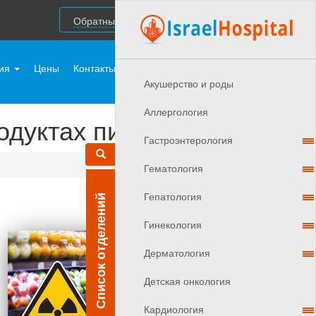
Обратный звонок
ния
Цены
Контакты
Врачи Израиля
Акушерствo и роды
Аллергология
одуктах питания
Гастроэнтерология
Гематология
Гепатология
Список отделений
Гинекология
Дерматология
Детская онкология
Кардиология