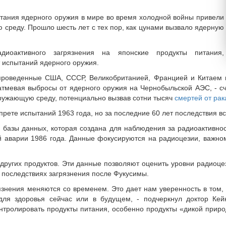
тания ядерного оружия в мире во время холодной войны привели
ю среду. Прошло шесть лет с тех пор, как цунами вызвало ядерную
диоактивного загрязнения на японские продукты питания,
 испытаний ядерного оружия.
проведенные США, СССР, Великобританией, Францией и Китаем 
затмевая выбросы от ядерного оружия на Чернобыльской АЭС, - с
кружающую среду, потенциально вызвав сотни тысяч
смертей от рак
ете испытаний 1963 года, но за последние 60 лет последствия в
 базы данных, которая создана для наблюдения за радиоактивнос
й аварии 1986 года. Данные фокусируются на радиоцезии, важно
других продуктов. Эти данные позволяют оценить уровни радиоцез
 последствиях загрязнения после Фукусимы.
знения меняются со временем. Это дает нам уверенность в том,
для здоровья сейчас или в будущем, - подчеркнул доктор Кей
нтролировать продукты питания, особенно продукты «дикой приро