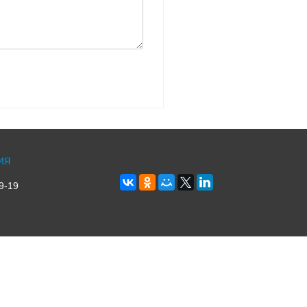
ия
9-19