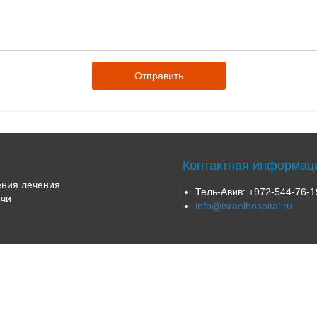
Контактная информац
ния лечения
Тель-Авив:
+972-544-76-1
чи
info@israelhospital.ru