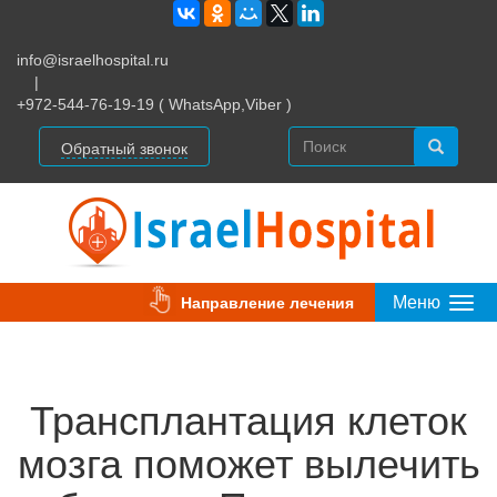
info@israelhospital.ru
|
+972-544-76-19-19 ( WhatsApp,Viber )
Обратный звонок
Меню
Направление лечения
Togg
Navi
Трансплантация клеток
мозга поможет вылечить