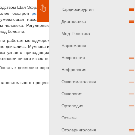
одством Шая Эфрати. Главная цель этого проекта –
Кардиохирургия
более быстрой
реабилитации
пациентов, которые
азумевающая нахождение пациента в специально
Диагностика
м человека. Регулярные посещения такого сеанса
иод болезни.
Мед. Генетика
езни работал менеджером в сфере недвижимости и
Наркомания
 не двигались. Мужчина из-за болезни превратился в
ко узнав о приводящихся в израильских клиниках
Неврология
ктически ничего известно.
обность к движению вернулась ко всем конечностям
Нефрология
Онкогематология
тановительного процесса у пациентов перенесших
Онкология
Ортопедия
Отзывы
Отоларингология