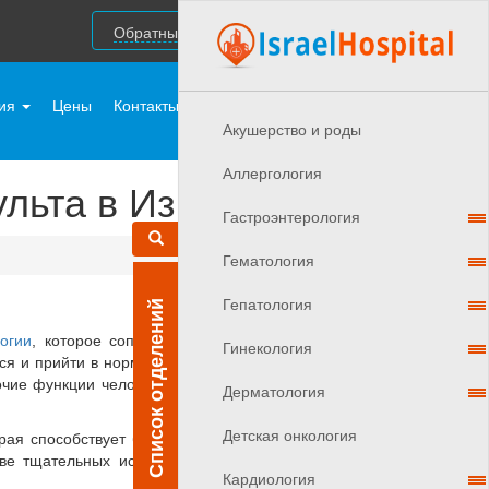
Обратный звонок
ния
Цены
Контакты
Врачи Израиля
Акушерствo и роды
Аллергология
ульта в Израиле
Гастроэнтерология
Гематология
Гепатология
Список отделений
огии
, которое сопровождается массой негативных
Гинекология
ься и прийти в нормальное состояние. Обусловлено
рочие функции человека, которые обеспечивают ему
Дерматология
Детская онкология
рая способствует более быстрому восстановлению
ове тщательных исследований и изучений историй
Кардиология