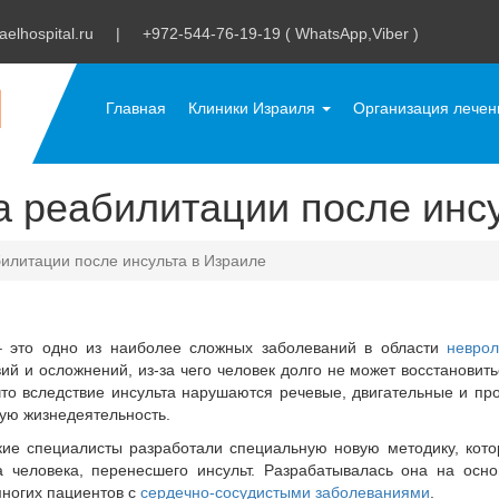
aelhospital.ru
|
+972-544-76-19-19 ( WhatsApp,Viber )
Главная
Клиники Израиля
Организация лече
 реабилитации после инс
илитации после инсульта в Израиле
 это одно из наиболее сложных заболеваний в области
неврол
ий и осложнений, из-за чего человек долго не может восстановит
 что вследствие инсульта нарушаются речевые, двигательные и п
ую жизнедеятельность.
кие специалисты разработали специальную новую методику, кото
а человека, перенесшего инсульт. Разрабатывалась она на осн
многих пациентов с
сердечно-сосудистыми заболеваниями
.