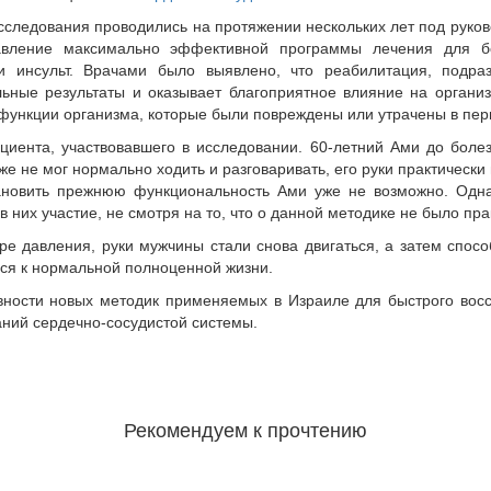
следования проводились на протяжении нескольких лет под руков
тавление максимально эффективной программы лечения для 
и инсульт. Врачами было выявлено, что реабилитация, подр
ьные результаты и оказывает благоприятное влияние на организ
 функции организма, которые были повреждены или утрачены в пер
циента, участвовавшего в исследовании. 60-летний Ами до бол
же не мог нормально ходить и разговаривать, его руки практически
тановить прежнюю функциональность Ами уже не возможно. Одна
 них участие, не смотря на то, что о данной методике не было пра
ре давления, руки мужчины стали снова двигаться, а затем спос
ься к нормальной полноценной жизни.
вности новых методик применяемых в Израиле для быстрого восс
аний сердечно-сосудистой системы.
Рекомендуем к прочтению