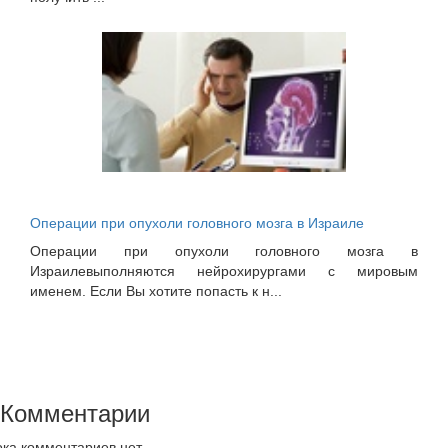
Операции при опухоли головного мозга в Израиле
Операции при опухоли головного мозга в
Израилевыполняются нейрохирургами с мировым
именем. Если Вы хотите попасть к н...
Комментарии
ка комментариев нет