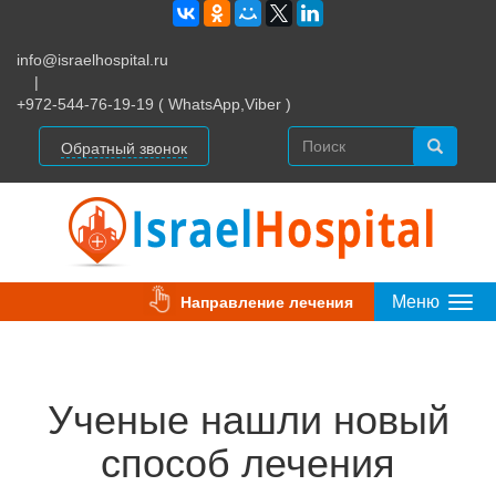
info@israelhospital.ru
|
+972-544-76-19-19 ( WhatsApp,Viber )
Обратный звонок
Меню
Направление лечения
Togg
Navi
Ученые нашли новый
способ лечения