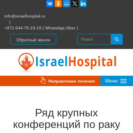
info@israelhospital.ru
|
+972-544-76-19-19 ( WhatsApp,Viber )
Обратный звонок
Меню
Направление лечения
Togg
Navi
Ряд крупных
конференций по раку