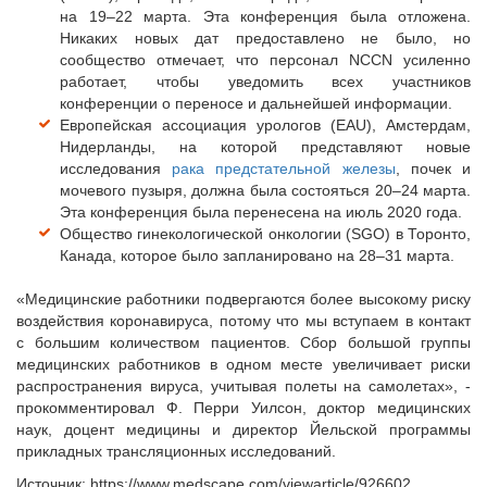
на 19–22 марта. Эта конференция была отложена.
Никаких новых дат предоставлено не было, но
сообщество отмечает, что персонал NCCN усиленно
работает, чтобы уведомить всех участников
конференции о переносе и дальнейшей информации.
Европейская ассоциация урологов (EAU), Амстердам,
Нидерланды, на которой представляют новые
исследования
рака предстательной железы
, почек и
мочевого пузыря, должна была состояться 20–24 марта.
Эта конференция была перенесена на июль 2020 года.
Общество гинекологической онкологии (SGO) в Торонто,
Канада, которое было запланировано на 28–31 марта.
«Медицинские работники подвергаются более высокому риску
воздействия коронавируса, потому что мы вступаем в контакт
с большим количеством пациентов. Сбор большой группы
медицинских работников в одном месте увеличивает риски
распространения вируса, учитывая полеты на самолетах», -
прокомментировал Ф. Перри Уилсон, доктор медицинских
наук, доцент медицины и директор Йельской программы
прикладных трансляционных исследований.
Источник: https://www.medscape.com/viewarticle/926602