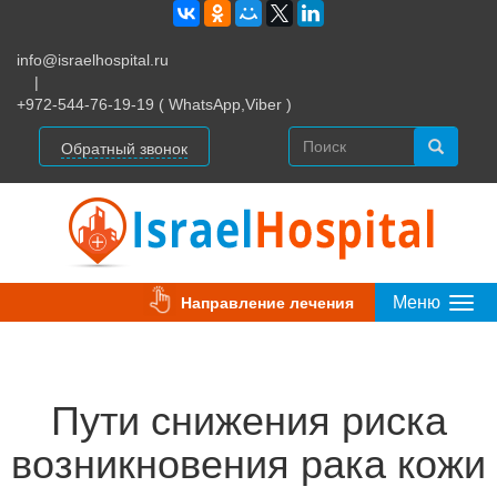
info@israelhospital.ru
|
+972-544-76-19-19 ( WhatsApp,Viber )
Обратный звонок
Меню
Направление лечения
Togg
Navi
Пути снижения риска
возникновения рака кожи