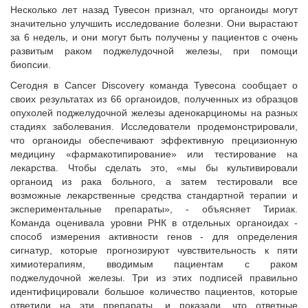
Несколько лет назад Тувесон признал, что органоиды могут
значительно улучшить исследование болезни. Они вырастают
за 6 недель, и они могут быть получены у пациентов с очень
развитым раком поджелудочной железы, при помощи
биопсии.
Сегодня в Cancer Discovery команда Тувесона сообщает о
своих результатах из 66 органоидов, полученных из образцов
опухолей поджелудочной железы аденокарциномы на разных
стадиях заболевания. Исследователи продемонстрировали,
что органоиды обеспечивают эффективную прецизионную
медицину «фармакотипирование» или тестирование на
лекарства. Чтобы сделать это, «мы бы культивировали
органоид из рака больного, а затем тестировали все
возможные лекарственные средства стандартной терапии и
экспериментальные препараты», - объясняет Тириак.
Команда оценивала уровни РНК в отдельных органоидах -
способ измерения активности генов - для определения
сигнатур, которые прогнозируют чувствительность к пяти
химиотерапиям, вводимым пациентам с раком
поджелудочной железы. Три из этих подписей правильно
идентифицировали большое количество пациентов, которые
ответили на эти препараты, и показали, что ответные