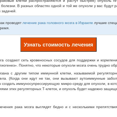
раковые клетки распространяются и растут быстрее) опухоль ге
 болезни. В разных областях одной и той же опухоли у вас будут
 задачей.
как проводят
лечение рака головного мозга в Израиле
лучшие специ
ремя.
Узнать стоимость лечения
зга создают сеть кровеносных сосудов для поддержки и кормлен
нгиогенез». Понятно, что некоторые опухоли мозга очень трудно об
вязана с другим типом иммунной клетки, называемой регуляторн
ла. (Когда они идут не так, они вызывают аутоиммунные забол
обы создать иммуносупрессирующую микро-среду для опухоли, в ко
иями этих регуляторных Т-клеток, и опухоль будет надежно защище
ечения рака мозга выглядят бедно и с несколькими препятствия