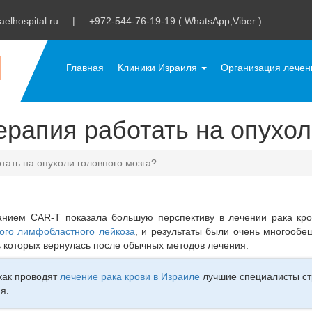
aelhospital.ru
|
+972-544-76-19-19 ( WhatsApp,Viber )
Главная
Клиники Израиля
Организация лече
рапия работать на опухол
тать на опухоли головного мозга?
анием CAR-T показала большую перспективу в лечении рака кро
ого лимфобластного лейкоза
, и результаты были очень многооб
ь которых вернулась после обычных методов лечения.
как проводят
лечение рака крови в Израиле
лучшие специалисты стр
я.