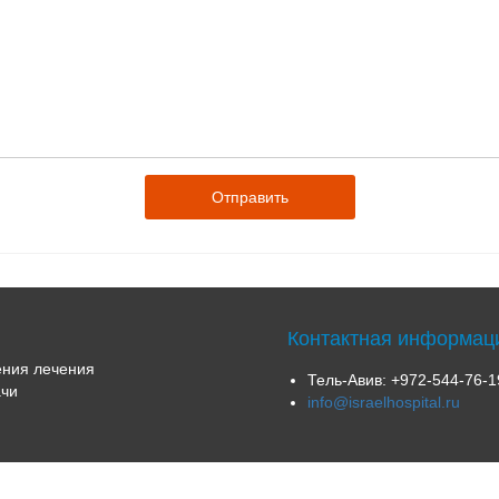
Контактная информац
ния лечения
Тель-Авив:
+972-544-76-1
чи
info@israelhospital.ru