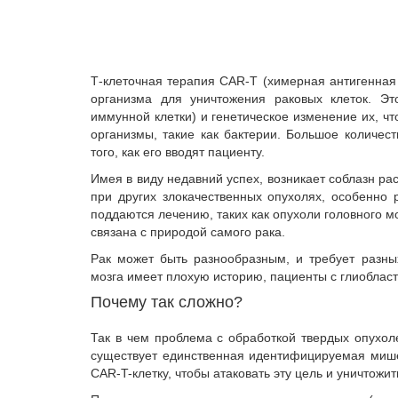
Т-клеточная терапия CAR-T (химерная антигенная
организма для уничтожения раковых клеток. Эт
иммунной клетки) и генетическое изменение их, ч
организмы, такие как бактерии. Большое количес
того, как его вводят пациенту.
Имея в виду недавний успех, возникает соблазн рас
при других злокачественных опухолях, особенно р
поддаются лечению, таких как опухоли головного м
связана с природой самого рака.
Рак может быть разнообразным, и требует разны
мозга имеет плохую историю, пациенты с глиобласт
Почему так сложно?
Так в чем проблема с обработкой твердых опухоле
существует единственная идентифицируемая мишен
CAR-T-клетку, чтобы атаковать эту цель и уничтожит