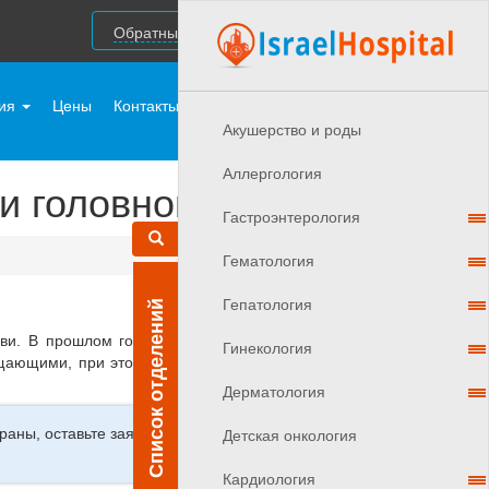
Обратный звонок
ния
Цены
Контакты
Врачи Израиля
Акушерствo и роды
Аллергология
и головного мозга?
Гастроэнтерология
Гематология
Гепатология
Список отделений
ви. В прошлом году Управление по контролю над
Гинекология
ещающими, при этом уровень ремиссии составил до
Дерматология
аны, оставьте заявку и мы
Детская онкология
Кардиология