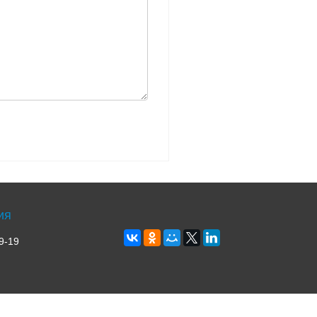
ия
9-19