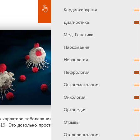
Кардиохирургия
Диагностика
Мед. Генетика
Наркомания
Неврология
Нефрология
Онкогематология
Онкология
Ортопедия
 в характере заболевания и лечения. При лейкемии
Отзывы
9. Это довольно простая задача - спроектировать
Отоларингология