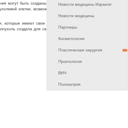
ния могут быть созданы для атаки двух или более
Новости медицины Израиля
холевой клетки, возможно, нам стоит взглянуть на
Новости медицины
ми, которые имеют свои уникальные молекулярные
Партнеры
 опухоль создала для себя, уничтожив микро-среду
Косметология
Пластическая хирургия
Проктология
ВИЧ
Психиатрия