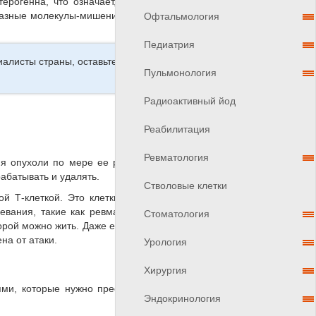
терогенна, что означает, что молекулы-мишени на
 разные молекулы-мишени, поэтому создание CAR-T-
Офтальмология
Педиатрия
алисты страны, оставьте заявку и
Пульмонология
Радиоактивный йод
Реабилитация
Ревматология
ия опухоли по мере ее роста и распространения в
рабатывать и удалять.
Стволовые клетки
ой Т-клеткой. Это клетки, которые мешают нашей
евания, такие как ревматоидный артрит.) Опухоли
Стоматология
торой можно жить. Даже если иммунные клетки могут
на от атаки.
Урология
Хирургия
ми, которые нужно преодолеть, но давайте снова
Эндокринология