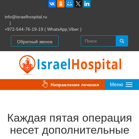
info@israelhospital.ru
|
+972-544-76-19-19 ( WhatsApp,Viber )
Обратный звонок
Меню
Направление лечения
Togg
Navi
Каждая пятая операция
несет дополнительные