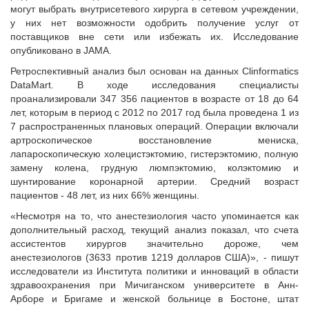
могут выбрать внутрисетевого хирурга в сетевом учреждении,
у них нет возможности одобрить получение услуг от
поставщиков вне сети или избежать их. Исследование
опубликовано в JAMA.
Ретроспективный анализ был основан на данных Clinformatics
DataMart. В ходе исследования специалисты
проанализировали 347 356 пациентов в возрасте от 18 до 64
лет, которым в период с 2012 по 2017 год была проведена 1 из
7 распространенных плановых операций. Операции включали
артроскопическое восстановление мениска,
лапароскопическую холецистэктомию, гистерэктомию, полную
замену колена, грудную люмпэктомию, колэктомию и
шунтирование коронарной артерии. Средний возраст
пациентов - 48 лет, из них 66% женщины.
«Несмотря на то, что анестезиология часто упоминается как
дополнительный расход, текущий анализ показал, что счета
ассистентов хирургов значительно дороже, чем
анестезиологов (3633 против 1219 долларов США)», - пишут
исследователи из Института политики и инноваций в области
здравоохранения при Мичиганском университете в Анн-
Арборе и Бригаме и женской больнице в Бостоне, штат