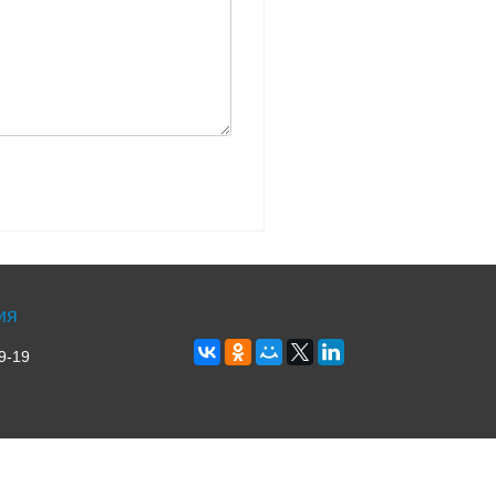
ия
9-19