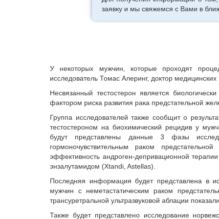
заявку и мы свяжемся с Вами в бли
У некоторых мужчин, которые проходят процед
исследователь Томас Алеринг, доктор медицинских
Несвязанный тестостерон является биологическ
фактором риска развития рака предстательной жел
Группа исследователей также сообщит о результ
тестостероном на биохимический рецидив у мужч
будут представлены данные 3 фазы исслед
гормоночувствительным раком предстательно
эффективность андроген-депривационной терапии
энзалутамидом (Xtandi, Astellas).
Последняя информация будет представлена ​​в 
мужчин с неметастатическим раком предстател
трансуретральной ультразвуковой аблации показал
Также будет представлено исследование норвеж