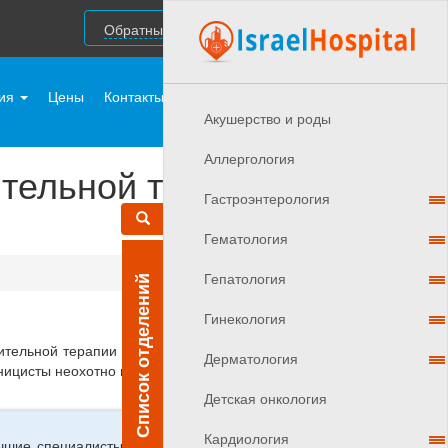
Обратный звонок
ния
Цены
Контакты
Врачи Израиля
Акушерствo и роды
Аллергология
ительной терапии
Гастроэнтерология
Гематология
Гепатология
Список отделений
Гинекология
ительной терапии тестостероном у мужчин с раком
Дерматология
иницисты неохотно назначают его пациентам с раком
Детская онкология
Кардиология
шие специалисты страны, оставьте