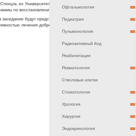
 Стенцль из Университета им. Эберхарда Карлса в
Офтальмология
граммы по восстановлению».
а заседании будут представлены последние данные
Педиатрия
тивностью лечения доброкачественной гиперплазии
Пульмонология
Радиоактивный йод
Реабилитация
Ревматология
Стволовые клетки
Стоматология
Урология
Хирургия
Эндокринология