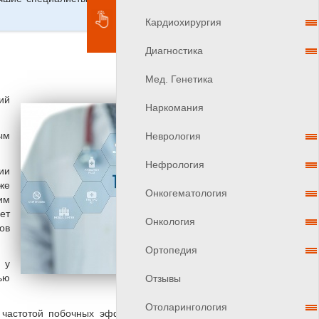
Кардиохирургия
Диагностика
Мед. Генетика
ий
Наркомания
ым
Неврология
Нефрология
ии
же
Онкогематология
им
ет
Онкология
ов
Ортопедия
 у
ью
Отзывы
Отоларингология
 частотой побочных эффектов после радикальной