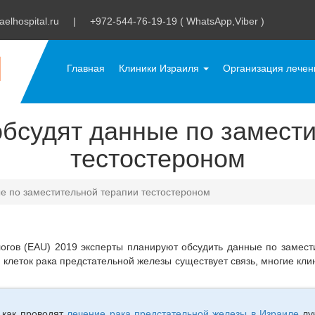
aelhospital.ru
|
+972-544-76-19-19 ( WhatsApp,Viber )
Главная
Клиники Израиля
Организация лече
бсудят данные по замест
тестостероном
е по заместительной терапии тестостероном
огов (EAU) 2019 эксперты планируют обсудить данные по замест
 клеток рака предстательной железы существует связь, многие кл
 как проводят
лечение рака предстательной железы в Израиле
луч