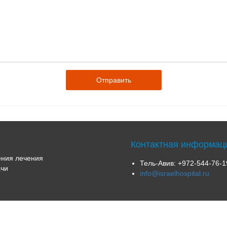
Контактная информац
ния лечения
Тель-Авив:
+972-544-76-1
чи
info@israelhospital.ru