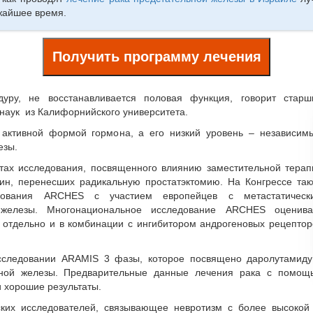
жайшее время.
Получить программу лечения
уру, не восстанавливается половая функция, говорит старш
 наук из Калифорнийского университета.
и активной формой гормона, а его низкий уровень – независим
езы.
атах исследования, посвященного влиянию заместительной терап
ин, перенесших радикальную простатэктомию. На Конгрессе так
ования ARCHES с участием европейцев с метастатическ
й железы. Многонациональное исследование ARCHES оценива
 отдельно и в комбинации с ингибитором андрогеновых рецептор
исследовании ARAMIS 3 фазы, которое посвящено даролутамиду
ьной железы. Предварительные данные лечения рака с помощ
и хорошие результаты.
ских исследователей, связывающее невротизм с более высокой