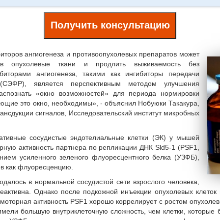
Получить консультацию
иторов ангиогенеза и противоопухолевых препаратов может
а в опухолевые ткани и продлить выживаемость без
биторами ангиогенеза, такими как ингибиторы передачи
 (СЭФР), является перспективным методом улучшения
аспознать «окно возможностей» для периода нормировки
ющие это окно, необходимы», - объяснил Нобуюки Такакура,
рансдукции сигналов, Исследовательский институт микробных
ативные сосудистые эндотелиальные клетки (ЭК) у мышей
рную активность партнера по репликации ДНК Sld5-1 (PSF1,
нием усиленного зеленого флуоресцентного белка (УЗФБ),
ов как флуоресценцию.
юдалось в нормальной сосудистой сети взрослого человека,
неактивна. Однако после подкожной инъекции опухолевых клеток
моторная активность PSF1 хорошо коррелирует с ростом опухолевы
имели большую внутриклеточную сложность, чем клетки, которы