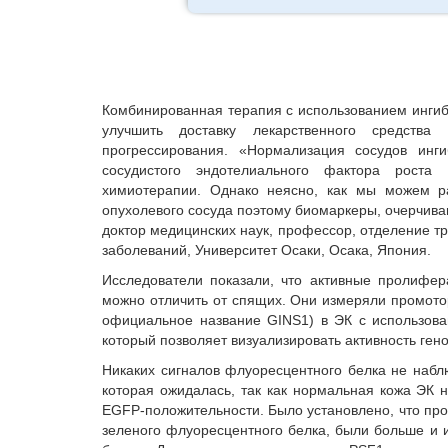
Комбинированная терапия с использованием ингиб
улучшить доставку лекарственного средств
прогрессирования. «Нормализация сосудов инги
сосудистого эндотелиального фактора роста
химиотерапии. Однако неясно, как мы можем р
опухолевого сосуда поэтому биомаркеры, очерчива
доктор медицинских наук, профессор, отделение т
заболеваний, Университет Осаки, Осака, Япония.
Исследователи показали, что активные пролифер
можно отличить от спящих. Они измеряли промото
официальное название GINS1) в ЭК с использова
который позволяет визуализировать активность ген
Никаких сигналов флуоресцентного белка не набл
которая ожидалась, так как нормальная кожа ЭК 
EGFP-положительности. Было установлено, что про
зеленого флуоресцентного белка, были больше и 