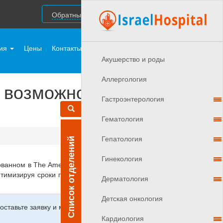
Обратный звонок
ния
Цены
Контакты
Врачи Израиля
Акушерствo и роды
Аллергология
 возможностей» для
Гастроэнтерология
Гематология
Гепатология
Список отделений
Гинекология
анном в The American Journal of Pathology, описан
птимизируя сроки противораковых терапий, включая
Дерматология
Детская онкология
ставьте заявку и мы свяжемся с
Кардиология