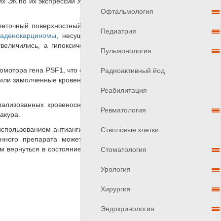
х ЭК по их экспрессии УЗФБ», - прокомментировал
Офтальмология
леточный поверхностный белок CD109. Экспрессия
Педиатрия
 аденокарциномы
, несущие НТ29, совпадающие с
еличились, а гипоксические районы значительно
Пульмонология
омотора гена PSF1, что связано с репликацией ДНК
Радиоактивный йод
 или замолченные кровеносные сосуды в сосудистой
Реабилитация
ализованных кровеносных сосудов, что позволяет
Ревматология
акура.
спользованием антиангиогенных средств, таких как
Стволовые клетки
енного препарата может повысить эффективность
м вернуться в состояние покоя и «нормализовать»,
Стоматология
Урология
Хирургия
Эндокринология