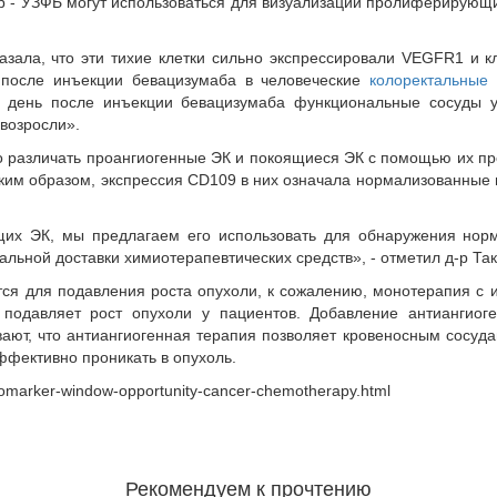
р - УЗФБ могут использоваться для визуализации пролиферирующи
зала, что эти тихие клетки сильно экспрессировали VEGFR1 и к
 после инъекции бевацизумаба в человеческие
колоректальные
й день после инъекции бевацизумаба функциональные сосуды ув
 возросли».
 различать проангиогенные ЭК и покоящиеся ЭК с помощью их пр
ким образом, экспрессия CD109 в них означала нормализованные
щих ЭК, мы предлагаем его использовать для обнаружения норм
ьной доставки химиотерапевтических средств», - отметил д-р Так
тся для подавления роста опухоли, к сожалению, монотерапия с и
подавляет рост опухоли у пациентов. Добавление антиангиог
ают, что антиангиогенная терапия позволяет кровеносным сосуда
ффективно проникать в опухоль.
iomarker-window-opportunity-cancer-chemotherapy.html
Рекомендуем к прочтению