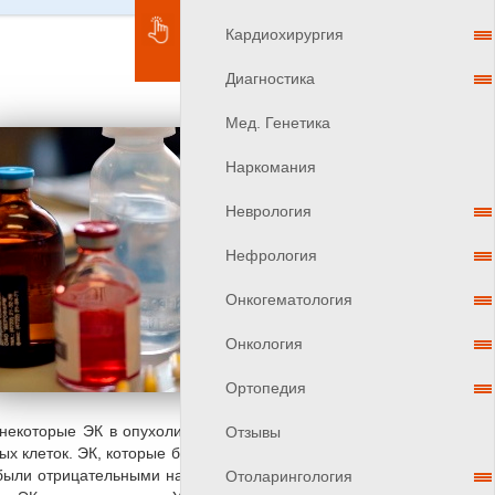
Кардиохирургия
Диагностика
Мед. Генетика
Наркомания
Неврология
Нефрология
Онкогематология
Онкология
Ортопедия
 некоторые ЭК в опухоли и около нее смещались к
Отзывы
х клеток. ЭК, которые были высокими в экспрессии
е были отрицательными на зеленый флуоресцентный
Отоларингология