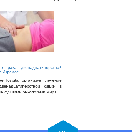
ие рака двенадцатиперстной
в Израиле
aelHospital организует лечение
двенадцатиперстной кишки в
е лучшими онкологами мира.