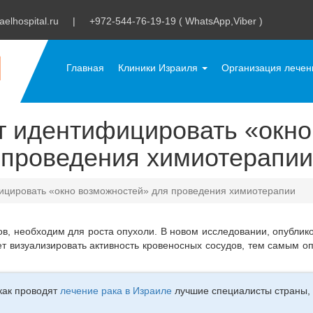
aelhospital.ru
|
+972-544-76-19-19 ( WhatsApp,Viber )
Главная
Клиники Израиля
Организация лече
т идентифицировать «окно
проведения химиотерапии
ицировать «окно возможностей» для проведения химиотерапии
в, необходим для роста опухоли. В новом исследовании, опубликов
т визуализировать активность кровеносных сосудов, тем самым о
как проводят
лечение рака в Израиле
лучшие специалисты страны, о