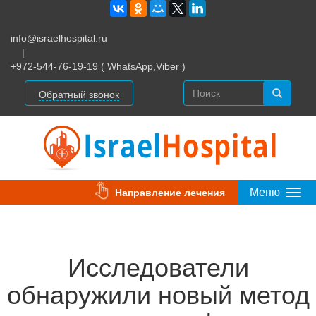
info@israelhospital.ru
|
+972-544-76-19-19 ( WhatsApp,Viber )
Обратный звонок
Меню
Направление лечения
Togg
Navi
Исследователи
обнаружили новый метод