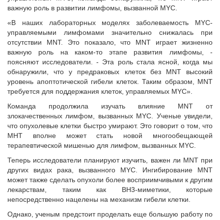
важную роль в развитии лимфомы, вызванной MYC.
«В наших лабораторных моделях заболеваемость MYC-
управляемыми лимфомами значительно снижалась при
отсутствии MNT. Это показало, что MNT играет жизненно
важную роль на каком-то этапе развития лимфомы, -
поясняют исследователи. - Эта роль стала ясной, когда мы
обнаружили, что у предраковых клеток без MNT высокий
уровень апоптотической гибели клеток. Таким образом, MNT
требуется для поддержания клеток, управляемых MYC».
Команда продолжила изучать влияние MNT от
злокачественных лимфом, вызванных MYC. Ученые увидели,
что опухолевые клетки быстро умирают. Это говорит о том, что
МНТ вполне может стать новой многообещающей
терапевтической мишенью для лимфом, вызванных MYC.
Теперь исследователи планируют изучить, важен ли МNT при
других видах рака, вызванного MYC. Ингибирование MNT
может также сделать опухоли более восприимчивыми к другим
лекарствам, таким как BH3-миметики, которые
непосредственно нацелены на механизм гибели клетки.
Однако, ученым предстоит проделать еще большую работу по