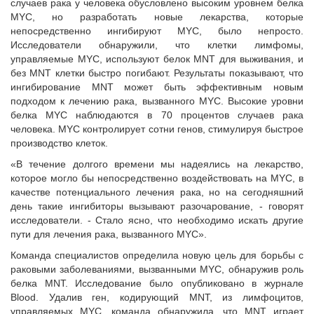
случаев рака у человека обусловлено высоким уровнем белка
MYC, но разработать новые лекарства, которые
непосредственно ингибируют MYC, было непросто.
Исследователи обнаружили, что клетки лимфомы,
управляемые MYC, используют белок MNT для выживания, и
без MNT клетки быстро погибают. Результаты показывают, что
ингибирование MNT может быть эффективным новым
подходом к лечению рака, вызванного MYC. Высокие уровни
белка MYC наблюдаются в 70 процентов случаев рака
человека. MYC контролирует сотни генов, стимулируя быстрое
производство клеток.
«В течение долгого времени мы надеялись на лекарство,
которое могло бы непосредственно воздействовать на MYC, в
качестве потенциального лечения рака, но на сегодняшний
день такие ингибиторы вызывают разочарование, - говорят
исследователи. - Стало ясно, что необходимо искать другие
пути для лечения рака, вызванного MYC».
Команда специалистов определила новую цель для борьбы с
раковыми заболеваниями, вызванными MYC, обнаружив роль
белка MNT. Исследование было опубликовано в журнале
Blood. Удалив ген, кодирующий MNT, из лимфоцитов,
управляемых MYC, команда обнаружила, что MNT играет